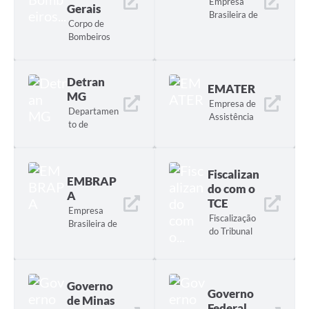
Empresa
Gerais
Brasileira de
Corpo de
Correios e
Bombeiros
Telégrafos
de Minas
Gerais
Detran
EMATER
MG
Empresa de
Departamen
Assistência
to de
Técnica e
Trânsito de
Extensão
Minas
Rural do
Gerais
Estado de
Fiscalizan
EMBRAP
Minas Geais
do com o
A
TCE
Empresa
Fiscalização
Brasileira de
do Tribunal
Pesquisa
de Contas do
Agropecuári
Estado
a
Governo
Governo
de Minas
Federal