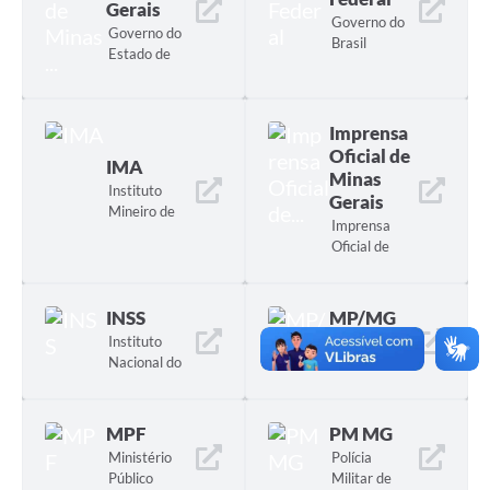
Gerais
Governo do
Governo do
Brasil
Estado de
Minas
Gerais
Imprensa
Oficial de
IMA
Minas
Instituto
Gerais
Mineiro de
Imprensa
Agupecuária
Oficial de
Minas
Gerais
INSS
MP/MG
Instituto
Ministério
Nacional do
Público de
Seguro
Minas Geris
Social
MPF
PM MG
Ministério
Polícia
Público
Militar de