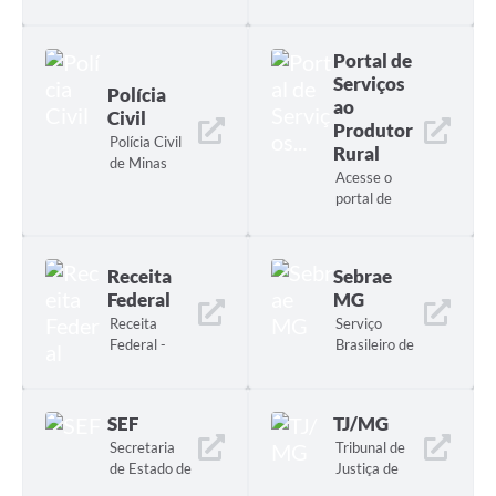
Federal
Minas
Gerais
Portal de
Serviços
Polícia
ao
Civil
Produtor
Polícia Civil
Rural
de Minas
Acesse o
Gerais
portal de
serviços
referentes
ao IMA
Receita
Sebrae
(Instituto
Federal
MG
Mineiro de
Receita
Serviço
Agropecuári
Federal -
Brasileiro de
a)
Ministério da
Apoio às
Fazenda
Micro e
Pequenas
SEF
TJ/MG
Empresas
Secretaria
Tribunal de
de Estado de
Justiça de
Fazenda de
Minas