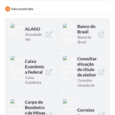
links encontrados
24
Banco do
ALAGO
Brasil
Associação
Banco do
dos
Brasil
Municípios
do Lago de
Furnas
Consultar
Caixa
situação
Econômic
do título
a Federal
de eleitor
Caixa
Consultar
Econômica
situação do
Federal
título de
eleitor
Corpo de
Bombeiro
Correios
s de Minas