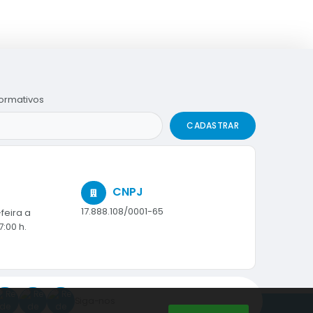
formativos
CADASTRAR
CNPJ
17.888.108/0001-65
feira a
7:00 h.
Siga-nos