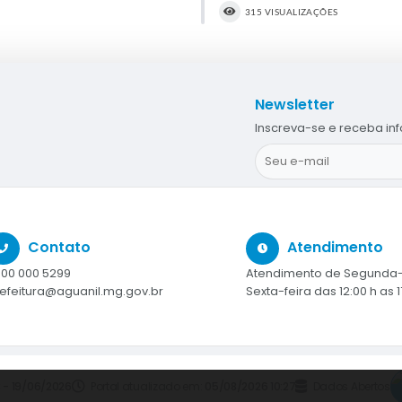
315 VISUALIZAÇÕES
Newsletter
Inscreva-se e receba in
Contato
Atendimento
00 000 5299
Atendimento de Segunda-
efeitura@aguanil.mg.gov.br
Sexta-feira das 12:00 h as 1
3 - 19/06/2026
Portal atualizado em:
05/08/2026 10:27
Dados Abertos