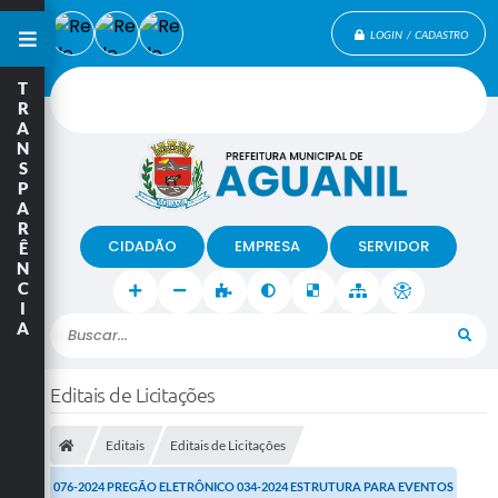
LOGIN / CADASTRO
T
R
A
N
S
P
A
R
CIDADÃO
EMPRESA
SERVIDOR
Ê
N
C
I
A
Buscar...
Editais de Licitações
Editais
Editais de Licitações
076-2024 PREGÃO ELETRÔNICO 034-2024 ESTRUTURA PARA EVENTOS