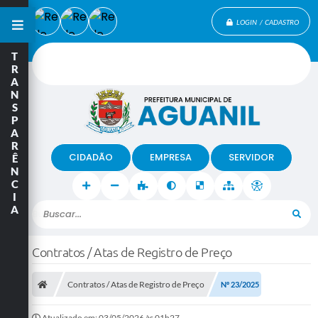
LOGIN / CADASTRO
T
R
A
N
S
P
A
R
CIDADÃO
EMPRESA
SERVIDOR
Ê
N
C
I
A
Buscar...
Contratos / Atas de Registro de Preço
Contratos / Atas de Registro de Preço
Nº 23/2025
Atualizado em: 03/05/2026 às 01h27