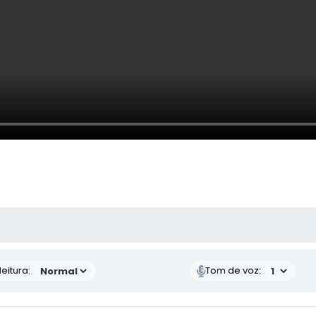
 MÍDIAS
eitura:
Tom de voz: