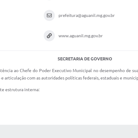
prefeitura@aguanil.mg.gov.br
www.aguanil.mg.gov.br
SECRETARIA DE GOVERNO
istência ao Chefe do Poder Executivo Municipal no desempenho de suas
e articulação com as autoridades políticas federais, estaduais e municip
te estrutura interna:
S MÍDIAS