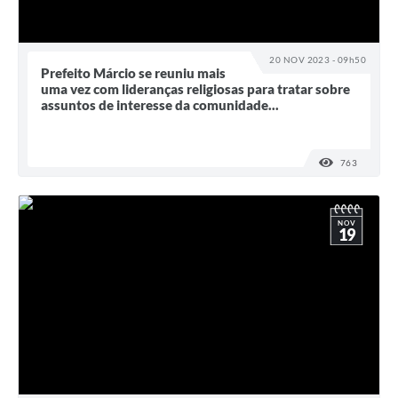
20 NOV 2023 - 09h50
Prefeito Márcio se reuniu mais
uma vez com lideranças religiosas para tratar sobre
assuntos de interesse da comunidade...
763
VISUALI
NOV
19