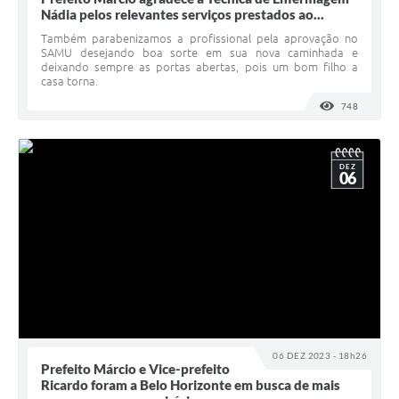
Nádia pelos relevantes serviços prestados ao...
Também parabenizamos a profissional pela aprovação no
SAMU desejando boa sorte em sua nova caminhada e
deixando sempre as portas abertas, pois um bom filho a
casa torna.
748
VISUALI
DEZ
06
06 DEZ 2023 - 18h26
Prefeito Márcio e Vice-prefeito
Ricardo foram a Belo Horizonte em busca de mais