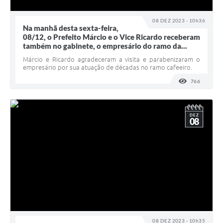
08 DEZ 2023 - 10h36
Na manhã desta sexta-feira,
08/12, o Prefeito Márcio e o Vice Ricardo receberam
também no gabinete, o empresário do ramo da...
Márcio e Ricardo agradeceram a visita e parabenizaram o
empresário por sua atuação de décadas no ramo cafeeiro.
766
VISUALI
DEZ
08
08 DEZ 2023 - 10h35