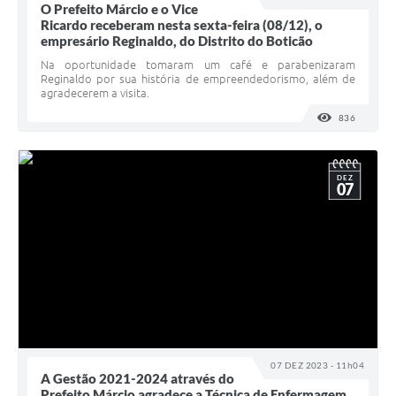
O Prefeito Márcio e o Vice
Ricardo receberam nesta sexta-feira (08/12), o
empresário Reginaldo, do Distrito do Boticão
Na oportunidade tomaram um café e parabenizaram
Reginaldo por sua história de empreendedorismo, além de
agradecerem a visita.
836
VISUALI
DEZ
07
07 DEZ 2023 - 11h04
A Gestão 2021-2024 através do
Prefeito Márcio agradece a Técnica de Enfermagem