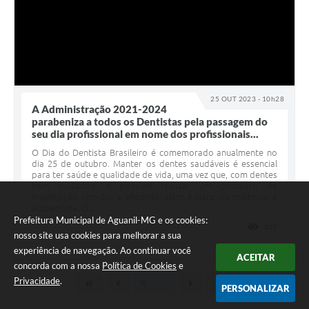
25 OUT 2023 - 10h28
A Administração 2021-2024
parabeniza a todos os Dentistas pela passagem do
seu dia profissional em nome dos profissionais...
O Dia do Dentista Brasileiro é comemorado anualmente no
dia 25 de outubro. Manter os dentes saudáveis é essencial
para ter saúde e qualidade de vida, uma vez que, com dentes
bem cuidados, é possível realizar um processo de
mastigação sem dor e eficiente, além, é claro, de melhorar a
autoestima. O...
Prefeitura Municipal de Aguanil-MG e os cookies:
835
VISUALI
nosso site usa cookies para melhorar a sua
experiência de navegação. Ao continuar você
ACEITAR
concorda com a nossa
Política de Cookies
e
Privacidade
.
PERSONALIZAR