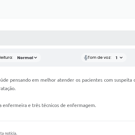
 MÍDIAS
RECEBA NOTÍCIAS
eitura:
Tom de voz:
 saúde pensando em melhor atender os pacientes com suspeita d
ratação.
a enfermeira e três técnicos de enfermagem.
ta notícia.