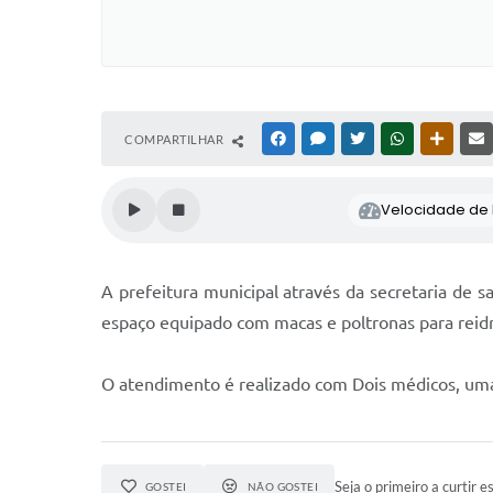
COMPARTILHAR
FACEBOOK
MESSENGER
TWITTER
WHATSAPP
OUTRAS
Velocidade de l
A prefeitura municipal através da secretaria de
espaço equipado com macas e poltronas para reid
O atendimento é realizado com Dois médicos, um
Seja o primeiro a curtir es
GOSTEI
NÃO GOSTEI