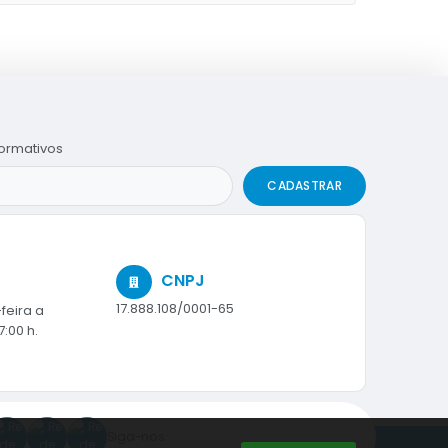
formativos
CADASTRAR
CNPJ
17.888.108/0001-65
feira a
7:00 h.
Siga-nos